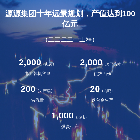
源源集团十年远景规划，产值达到100
亿元
（二二二二一工程）
2,000
2,000
（兆瓦）
（万平方米）
电力装机容量
供热面积
200
20
（万吉焦）
（万吨）
供汽量
铁合金生产
1,000
（万吨）
煤炭生产